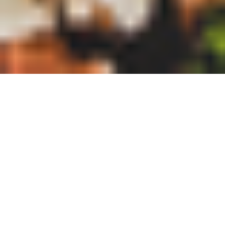
Beställ god och vällagad mat online hos Restaurang Mexicana i Nacksta (Sundsvall).
Se vår meny, ta del av unika erbjudanden och njut av rätter för alla smaker.
Bildgalleri